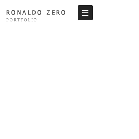
RONALDO
ZERO
PORTFOLIO
Die Entführung Aus Dem Serail
L´Amour des Trois Oranges
Viramundo
I Capuleti e i Montecchi
Livietta e Tracollo
La Serva Padrona